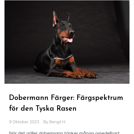
Dobermann Färger: Färgspektrum
för den Tyska Rasen
9 Oktober 2023
By
Bengt H.
När det gäller dobermann tänker många omedelbart