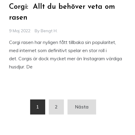
Corgi: Allt du behöver veta om
rasen
9 Maj 2022
By
Bengt H.
Corgi rasen har nyligen fått tillbaka sin popularitet,
med internet som definitivt spelar en stor roll i
det. Corgis är dock mycket mer än Instagram värdiga
husdjur. De
Sidnumrering
1
2
Nästa
för
inlägg