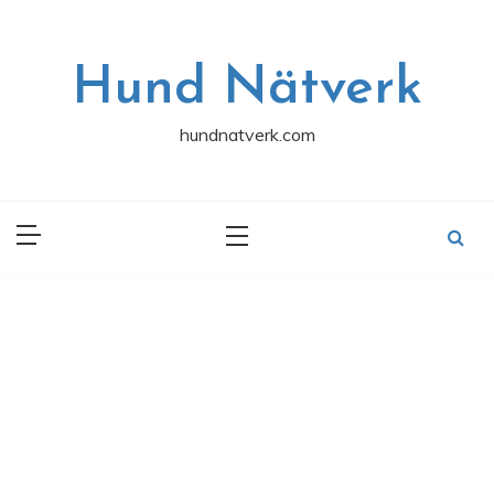
Skip
to
content
Hund Nätverk
hundnatverk.com