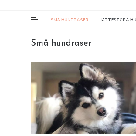
SMÅ HUNDRASER
JÄTTESTORA H
Små hundraser