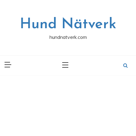
Skip
to
content
Hund Nätverk
hundnatverk.com